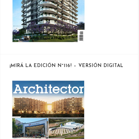
¡MIRÁ LA EDICIÓN N°116! – VERSIÓN DIGITAL