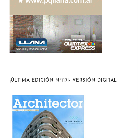
¡ÚLTIMA EDICIÓN N°117!- VERSIÓN DIGITAL