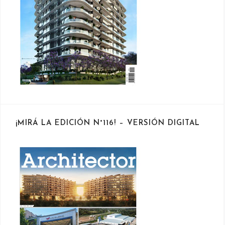
¡MIRÁ LA EDICIÓN N°116! – VERSIÓN DIGITAL