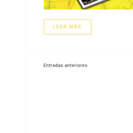
LEER MÁS
Navegación
Entradas anteriores
de
entradas