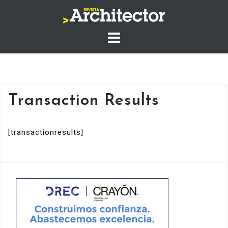
Saltar
al
contenido
Transaction Results
[transactionresults]