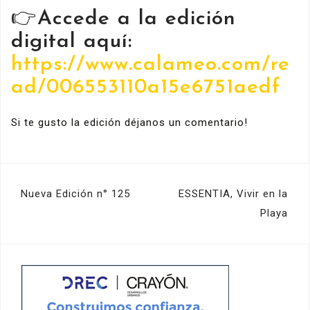
👉Accede a la edición
digital aquí:
https://www.calameo.com/re
ad/006553110a15e6751aedf
Si te gusto la edición déjanos un comentario!
Navegación
Nueva Edición n° 125
ESSENTIA, Vivir en la
de
Playa
entradas