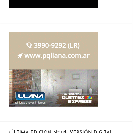
¡ÚLTIMA EDICIÓN N°117!- VERSIÓN DIGITAL