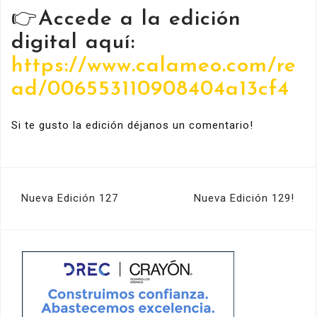
👉Accede a la edición
digital aquí:
https://www.calameo.com/re
ad/006553110908404a13cf4
Si te gusto la edición déjanos un comentario!
Navegación
Nueva Edición 127
Nueva Edición 129!
de
entradas