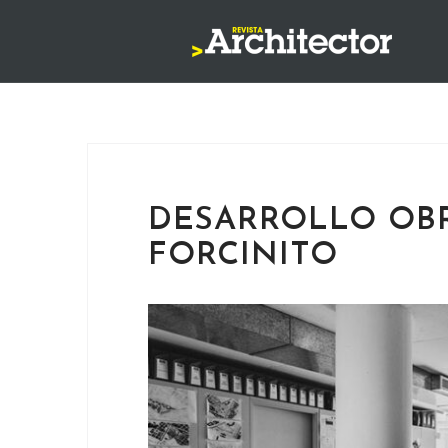
Saltar
al
contenido
DESARROLLO OB
FORCINITO