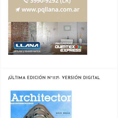
¡ÚLTIMA EDICIÓN N°117!- VERSIÓN DIGITAL