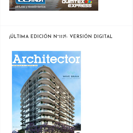
¡ÚLTIMA EDICIÓN N°117!- VERSIÓN DIGITAL