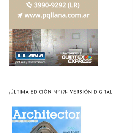
¡ÚLTIMA EDICIÓN N°117!- VERSIÓN DIGITAL