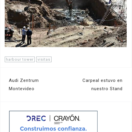
harbour tower
visitas
Navegación
Audi Zentrum
Carpeal estuvo en
de
Montevideo
nuestro Stand
entradas