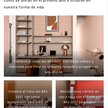
cómo se unirán en el próximo año e influirán en
nuestra forma de vida.
Combiná el Color del Año 2021 con tonos suaves y
naturales para crear un ambiente relajado y acogedor en
una oficina
Combiná el Color del Año
Mezclá tonos cálidos de
2021 con tonos
rojo y rosa con el Color del
atemporales para crear un
Año 2021 para lograr
color de fondo equilibrado y
un dormitorio osado