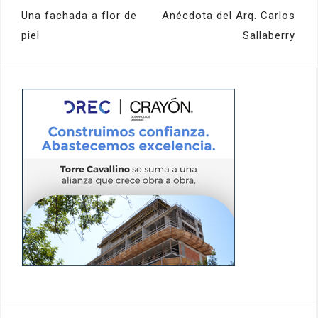
Navegación
Una fachada a flor de
Anécdota del Arq. Carlos
de
piel
Sallaberry
entradas