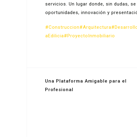
servicios. Un lugar donde, sin dudas, s
oportunidades, innovación y presentaci
#Construccion
#Arquitectura
#Desarroll
aEdilicia
#ProyectoInmobiliario
Navegación
Una Plataforma Amigable para el
de
Profesional
entradas