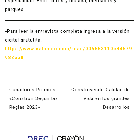
especialidad. Entre libros y música, mercados y
parques.
-Para leer la entrevista completa ingresa a la versión
digital gratutita:
https://www.calameo.com/read/006553110c84579
983eb8
Navegación
Ganadores Premios
Construyendo Calidad de
de
«Construir Según las
Vida en los grandes
Reglas 2023»
Desarrollos
entradas