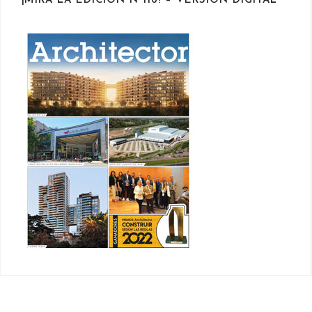
¡MIRÁ LA EDICIÓN N°116! – VERSIÓN DIGITAL