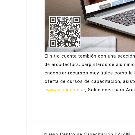
El sitio cuenta también con una secció
de arquitectura, carpinteros de alumini
encontrar recursos muy útiles como la b
oferta de cursos de capacitación, asis
www.aluar.com.ar
, Soluciones para Arqu
Navegación
Nuevo Centro de Capacitación DAIKIN